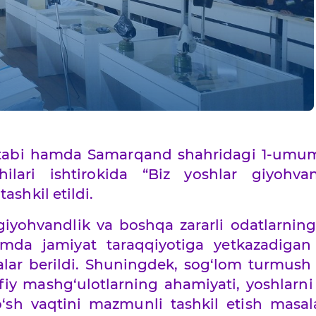
abi hamda Samarqand shahridagi 1-umum
ilari ishtirokida “Biz yoshlar giyohvan
ashkil etildi.
giyohvandlik va boshqa zararli odatlarnin
hamda jamiyat taraqqiyotiga yetkazadigan
alar berildi. Shuningdek, sog‘lom turmush 
ifiy mashg‘ulotlarning ahamiyati, yoshlarni 
‘sh vaqtini mazmunli tashkil etish masal