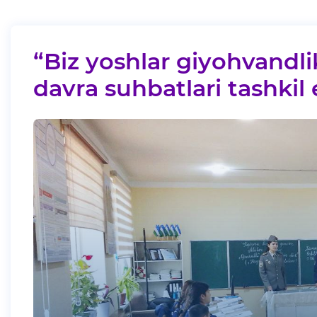
“Biz yoshlar giyohvandl
davra suhbatlari tashkil e