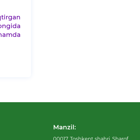
qtirgan
 ongida
h hamda
Manzil:
00017, Toshkent shahri, Sharof