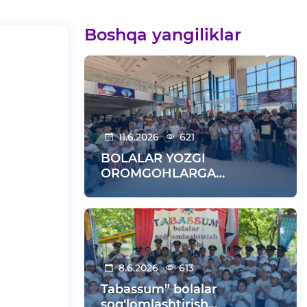
Boshqa yangiliklar
11.6.2026
621
BOLALAR YOZGI
OROMGOHLARGA
KUZATILDI
8.6.2026
613
Tabassum” bolalar
sog‘lomlashtirish