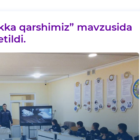
ikka qarshimiz” mavzusida
tildi.