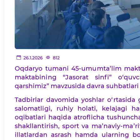
26.1.2026
812
Oqdaryo tumani 45-umumta’lim makt
maktabining “Jasorat sinfi” o‘quvch
qarshimiz” mavzusida davra suhbatlari t
Tadbirlar davomida yoshlar o‘rtasida 
salomatligi, ruhiy holati, kelajagi 
oqibatlari haqida atroflicha tushunch
shakllantirish, sport va ma’naviy-ma’r
illatlardan asrash hamda ularning bo