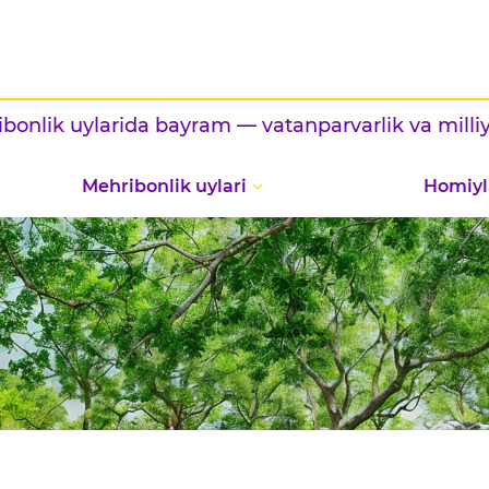
ylarida bayram — vatanparvarlik va milliy taomla
Mehribonlik uylari
Homiyl