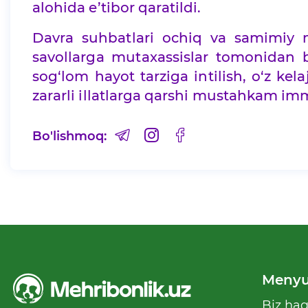
alohida e’tibor qaratildi.
Davra suhbatlari ochiq va samimiy mu
savollarga mutaxassislar tomonidan ba
sog‘lom hayot tarziga intilish, o‘z ke
zararli illatlarga qarshi mustahkam imm
Bo'lishmoq:
Meny
Biz ha