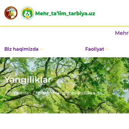
Mehribonlik u
Biz haqimizda
Faoliyat
Yangiliklar
Bosh sahifa
“Biz yoshlar giyohvandlikka qa...