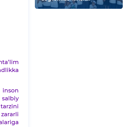
maskanida vatanparvarlik
tadbiri bo‘lib o‘tdi
ta’lim
dlikka
g inson
 salbiy
tarzini
zararli
alariga