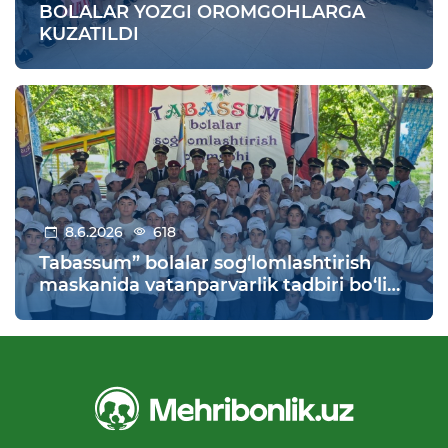
BOLALAR YOZGI OROMGOHLARGA
KUZATILDI
8.6.2026
618
Tabassum” bolalar sog‘lomlashtirish
maskanida vatanparvarlik tadbiri bo‘lib
o‘tdi