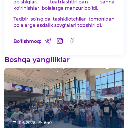
qo‘shiqlar, teatrlashtirilgan sahna
ko‘rinishlari bolalarga manzur bo‘ldi.
Tadbir so‘ngida tashkilotchilar tomonidan
bolalarga esdalik sovg‘alari topshirildi.
Bo'lishmoq:
Boshqa yangiliklar
11.6.2026
640