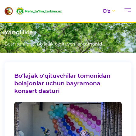
O'z
Yangiliklar
Bosh sahifa
Bo‘lajak o‘qituvchilar tomonid...
Bo‘lajak o‘qituvchilar tomonidan
bolajonlar uchun bayramona
konsert dasturi