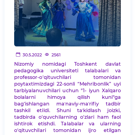
30.5.2022
2561
Nizomiy nomidagi Toshkent davlat
pedagogika universiteti talabalari va
professor-o‘qituvchilari tomonidan
poytaxtimizdagi 22-sonli “Mehribonlik” uyi
tarbiyalanuvchilari uchun "1- iyun Xalqaro
bolalarni himoya qilish kuni"ga
bag‘ishlangan maʼnaviy-maʼrifiy tadbir
tashkil etildi. Shuni taʼkidlash joizki,
tadbirda o‘quvchilarning o‘zlari ham faol
ishtirok etishdi. Talabalar va ularning
o‘qituvchilari tomonidan ijro etilgan