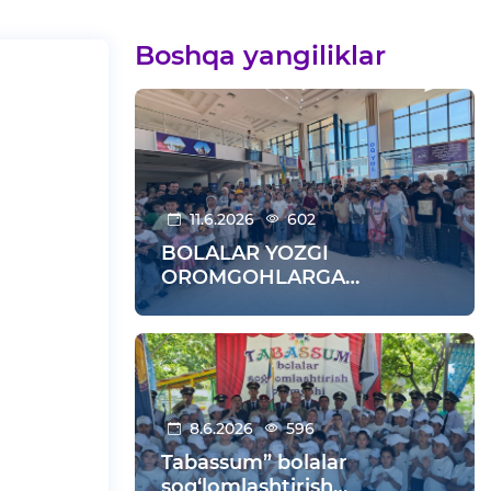
Boshqa yangiliklar
11.6.2026
602
BOLALAR YOZGI
OROMGOHLARGA
KUZATILDI
8.6.2026
596
Tabassum” bolalar
sog‘lomlashtirish