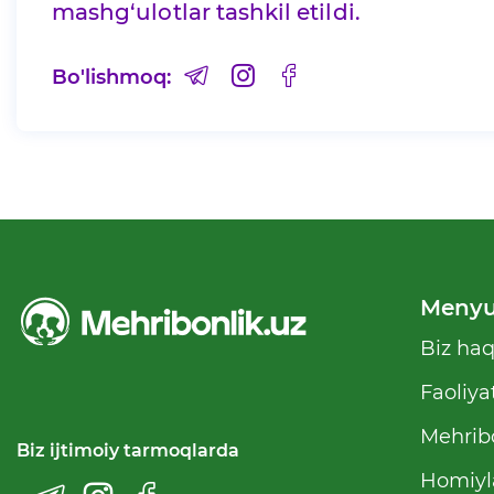
mashg‘ulotlar tashkil etildi.
Bo'lishmoq:
Meny
Biz ha
Faoliya
Mehribo
Biz ijtimoiy tarmoqlarda
Homiyl