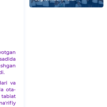
maskanida vatanparvarlik
tadbiri bo‘lib o‘tdi
ayotgan
sadida
ashgan
i.
lari va
da ota-
tabiat
a'rifiy