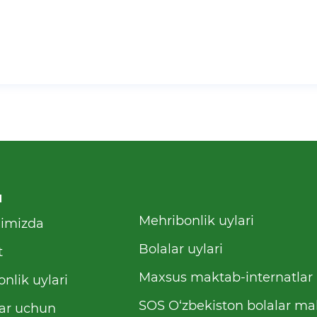
u
Mehribonlik uylari
qimizda
Bolalar uylari
t
Maxsus maktab-internatlar
nlik uylari
SOS O‘zbekiston bolalar mah
ar uchun