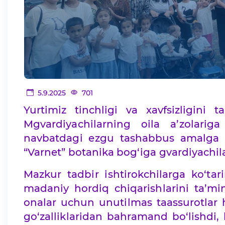
5.9.2025
701
Yurtimiz tinchligi va xavfsizligini 
Mgvardiyachilarning oila a’zolarig
navbatdagi ezgu tashabbus amalga os
“Varnet” botanika bog‘iga gvardiyachila
Mazkur tadbir ishtirokchilarga ko‘tar
madaniy hordiq chiqarishlarini ta’mi
onalar uchun unutilmas taassurotlar
go‘zalliklaridan bahramand bo‘lishdi, 