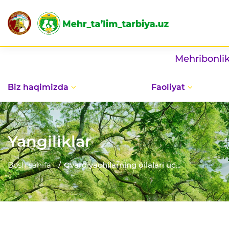
Mehribonlik uylarida 
Biz haqimizda
Faoliyat
Yangiliklar
Bosh sahifa
Gvardiyachilarning oilalari uc...