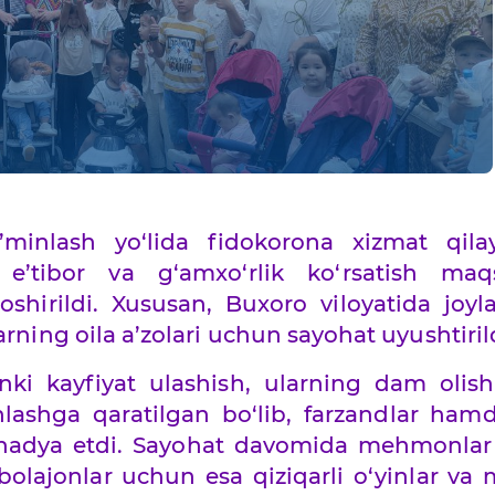
ta’minlash yo‘lida fidokorona xizmat qil
a e’tibor va g‘amxo‘rlik ko‘rsatish maq
hirildi. Xususan, Buxoro viloyatida joyl
rning oila a’zolari uchun sayohat uyushtirild
inki kayfiyat ulashish, ularning dam olish
nlashga qaratilgan bo‘lib, farzandlar ham
 hadya etdi. Sayohat davomida mehmonlar 
bolajonlar uchun esa qiziqarli o‘yinlar va m