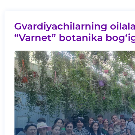
Gvardiyachilarning oila
“Varnet” botanika bog‘i