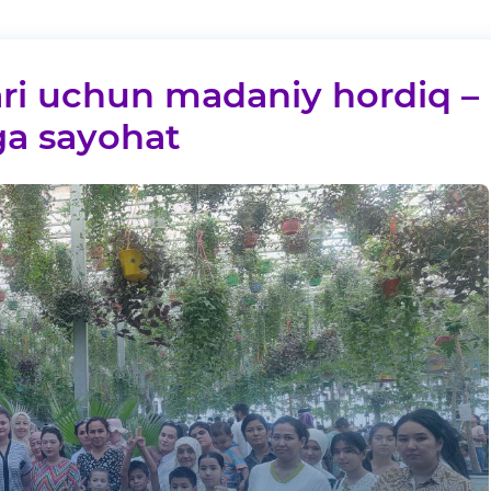
lari uchun madaniy hordiq –
ga sayohat