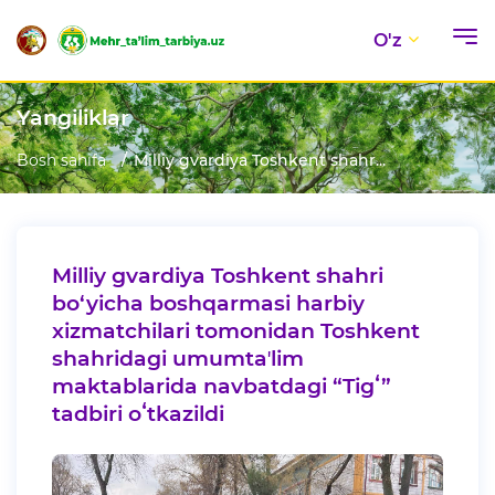
O'z
Yangiliklar
Bosh sahifa
Milliy gvardiya Toshkent shahr...
Milliy gvardiya Toshkent shahri
bo‘yicha boshqarmasi harbiy
xizmatchilari tomonidan Toshkent
shahridagi umumtaʼlim
maktablarida navbatdagi “Tigʻ”
tadbiri oʻtkazildi