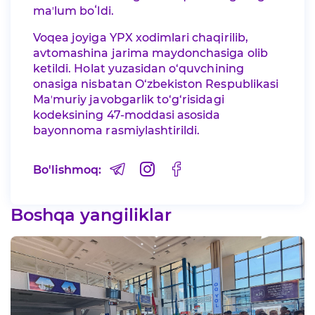
maʼlum boʻldi.
Voqea joyiga YPX xodimlari chaqirilib,
avtomashina jarima maydonchasiga olib
ketildi. Holat yuzasidan o‘quvchining
onasiga nisbatan O‘zbekiston Respublikasi
Maʼmuriy javobgarlik to‘g‘risidagi
kodeksining 47-moddasi asosida
bayonnoma rasmiylashtirildi.
Bo'lishmoq:
Boshqa yangiliklar