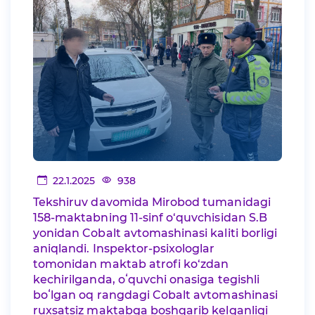
22.1.2025
938
Tekshiruv davomida Mirobod tumanidagi
158-maktabning 11-sinf o‘quvchisidan S.B
yonidan Cobalt avtomashinasi kaliti borligi
aniqlandi. Inspektor-psixologlar
tomonidan maktab atrofi ko‘zdan
kechirilganda, oʻquvchi onasiga tegishli
boʻlgan oq rangdagi Cobalt avtomashinasi
ruxsatsiz maktabga boshqarib kelganligi