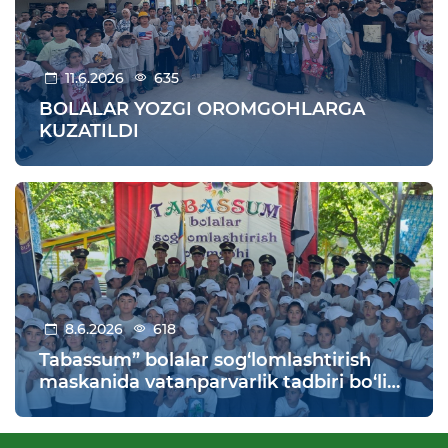
11.6.2026
635
BOLALAR YOZGI OROMGOHLARGA
KUZATILDI
8.6.2026
618
Tabassum” bolalar sog‘lomlashtirish
maskanida vatanparvarlik tadbiri bo‘lib
o‘tdi