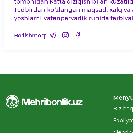
tomonidan katta qiziqish bilan kuzatild
Tadbirdan koʻzlangan maqsad, xalq va 
yoshlarni vatanparvarlik ruhida tarbiya
Bo'lishmoq:
Meny
Biz ha
Faoliya
Mehribo