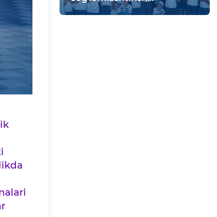
maskanida vatanparvarlik
tadbiri bo‘lib o‘tdi
ik
i
likda
malari
ar