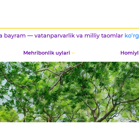
— vatanparvarlik va milliy taomlar
ko‘rgazmasi
/ 
Mehribonlik uylari
Homiyl