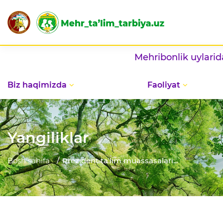
Mehribonlik uylarida bayram 
Biz haqimizda
Faoliyat
Yangiliklar
Bosh sahifa
Prezident taʼlim muassasalari...