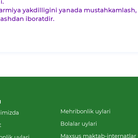
i.
armiya yakdilligini yanada mustahkamlash,
lashdan iboratdir.
u
Mehribonlik uylari
qimizda
Bolalar uylari
t
Maxsus maktab-internatlar
nlik uylari