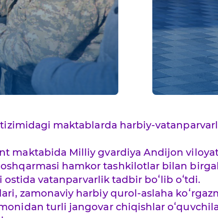
i tizimidagi maktablarda harbiy-vatanparvarl
t maktabida Milliy gvardiya Andijon viloyat
oshqarmasi hamkor tashkilotlar bilan birga
i ostida vatanparvarlik tadbir boʻlib oʻtdi.
lari, zamonaviy harbiy qurol-aslaha koʻrgaz
monidan turli jangovar chiqishlar oʻquvchil