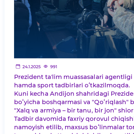
24.1.2025
991
Prezident taʼlim muassasalari agentlig
hamda sport tadbirlari oʻtkazilmoqda.
Kuni kecha Andijon shahridagi Preziden
boʻyicha boshqarmasi va "Qoʻriqlash" b
"Xalq va armiya – bir tanu, bir jon" shior
Tadbir davomida faxriy qorovul chiqish
namoyish etilib, maxsus boʻlinmalar to