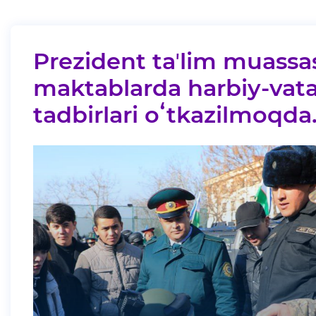
Prezident taʼlim muassas
maktablarda harbiy-vat
tadbirlari oʻtkazilmoqda