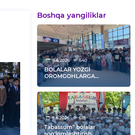
Boshqa yangiliklar
11.6.2026
640
BOLALAR YOZGI
OROMGOHLARGA
KUZATILDI
8.6.2026
618
Tabassum” bolalar
sog‘lomlashtirish