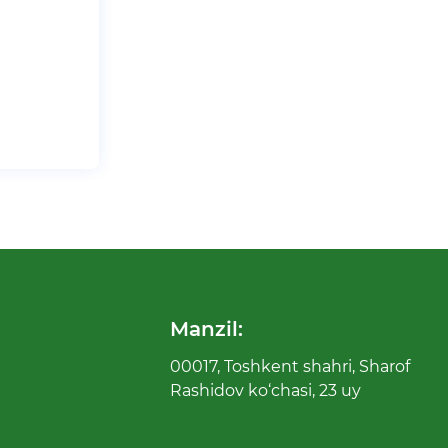
Manzil:
00017, Toshkent shahri, Sharof
Rashidov ko‘chasi, 23 uy