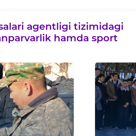
alari agentligi tizimidagi
anparvarlik hamda sport
.