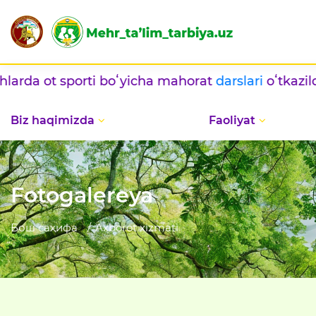
ʻtkazildi / / Harbiy xizmatchilar oilalari uchun sp
Biz haqimizda
Faoliyat
Fotogalereya
Бош саҳифа
Axborot xizmati