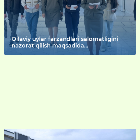
Oilaviy uylar farzandlari salomatligini
nazorat qilish maqsadida
chuqurlashtirilgan tibbiy ko‘rik o‘tkazildi.