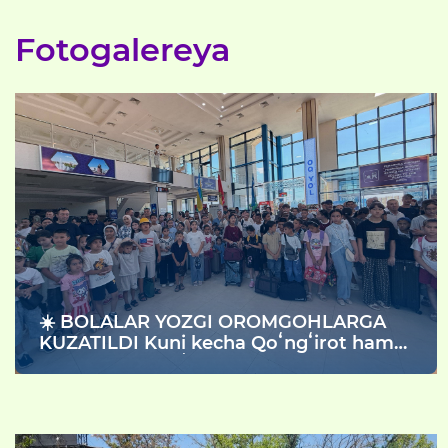
Fotogalereya
☀️ BOLALAR YOZGI OROMGOHLARGA
KUZATILDI Kuni kecha Qoʻngʻirot hamda
Nukus temir yoʻl vokzalida Milliy
gvardiya Qoraqalpogʻiston Respublikasi
boʻyicha boshqarmasida xizmat olib
borayotgan harbiy xizmatchilarning