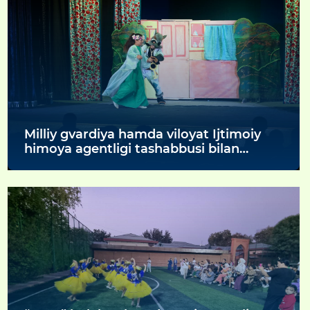
Milliy gvardiya hamda viloyat Ijtimoiy
himoya agentligi tashabbusi bilan
viloyatdagi barcha Oilaviy uylar
farzandlari uchun unutilmas madaniy
tadbir tashkil etildi.