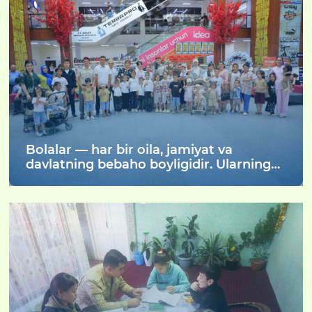
Bolalar — har bir oila, jamiyat va
davlatning bebaho boyligidir. Ularning
sog‘lom, bilimli va baxtli voyaga yetishi
mamlakat taraqqiyotining muhim omili
hisoblanadi. Shu bois dunyoning ko‘plab
davlatlarida 1-iyun sanasi Xalqaro
bolalarni himoya qilish kuni sifatida keng
nishonlanadi