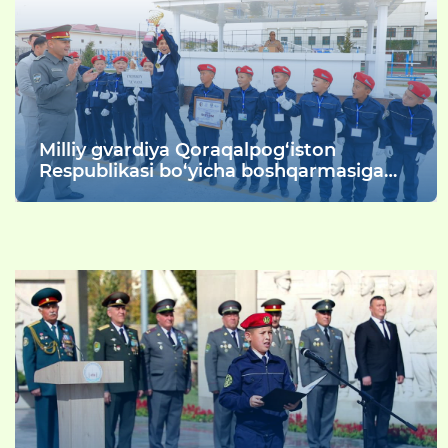
Milliy gvardiya Qoraqalpog‘iston
Respublikasi bo‘yicha boshqarmasiga
biriktirilgan "Jasorat maktablari"
o‘quvchilari o‘rtasida Maktabgacha va
maktab ta’limi vazirligi bilan
hamkorlikda "Jasorat maktablari –
gvardiyachilari" nomli harbiy-sport
musobaqasi tashkil etildi.