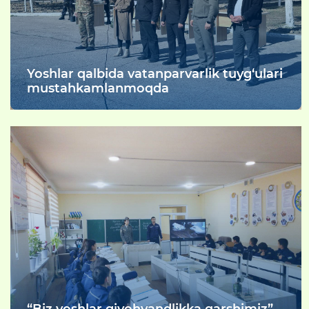
Yoshlar qalbida vatanparvarlik tuyg‘ulari
mustahkamlanmoqda
“Biz yoshlar giyohvandlikka qarshimiz”