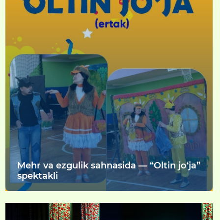
Mehr va ezgulik sahnasida — “Oltin jo‘ja”
spektakli