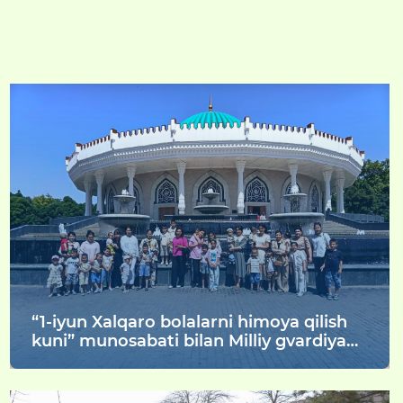
“1-iyun Xalqaro bolalarni himoya qilish
kuni” munosabati bilan Milliy gvardiya
Toshkent viloyati bo'yicha boshqarmasi
harbiy xizmatchilarining oila a'zolari va
ularning farzandlari bayram kunida dam