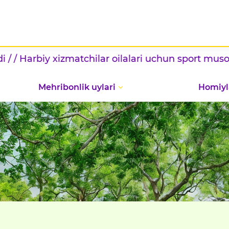
ort musobaqalari tashkil etildi / / Bolalar sog'lom
Mehribonlik uylari
Homiyl