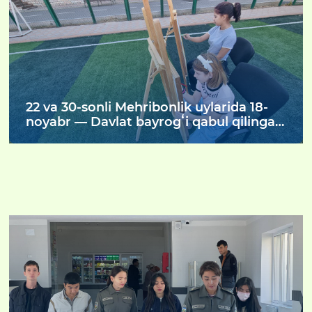
22 va 30-sonli Mehribonlik uylarida 18-
noyabr — Davlat bayrogʻi qabul qilingan
kun munosabati bilan bir qator maʼnaviy
tadbirlar oʻtkazildi.