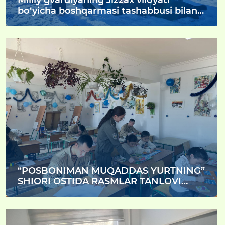
bo‘yicha boshqarmasi tashabbusi bilan
Oilaviy uylar farzandlari uchun dam olish
kunlarini mazmunli va foydali tashkil
etish maqsadida Zomin tog‘lariga
sayohat uyushtirildi.
“POSBONIMAN MUQADDAS YURTNING”
SHIORI OSTIDA RASMLAR TANLOVI
O‘TKAZILDI