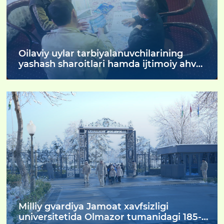
Oilaviy uylar tarbiyalanuvchilarining
yashash sharoitlari hamda ijtimoiy ahvoli
o‘rganildi.
Milliy gvardiya Jamoat xavfsizligi
universitetida Olmazor tumanidagi 185-