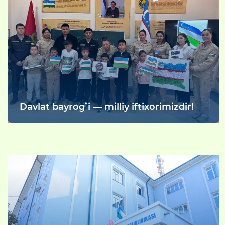
Davlat bayrogʻi — milliy iftixorimizdir!