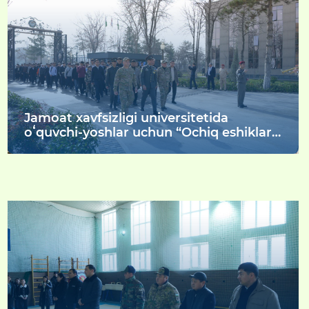
olish va maroqli hordiq chiqarish
maqsadida “Amir Temur muzeyi” va
“Toshkent hayvonot bog‘i” ga tashrif
buyurishdi.
Jamoat xavfsizligi universitetida
oʻquvchi-yoshlar uchun “Ochiq eshiklar
kuni” tadbiri o‘tkazildi.