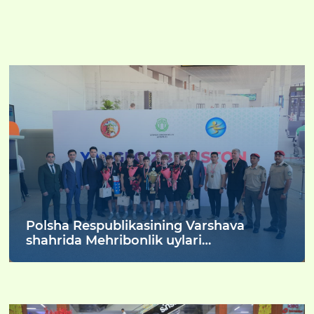
Polsha Respublikasining Varshava
shahrida Mehribonlik uylari
tarbiyalanuvchilari o‘rtasida o‘tkazilgan
futbol bo‘yicha XI jahon chempionatida
O‘zbekiston jamoasi g‘alabaga erishdi!