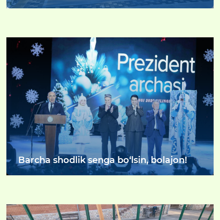
sonli maktab o‘quvchilari uchun Ma'naviy
yuksalish va vatanparvarlik kuni
doirasida "Ochiq eshiklar" kuni o‘tkazildi.
Barcha shodlik senga bo‘lsin, bolajon!