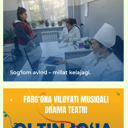
Sog‘lom avlod – millat kelajagi.