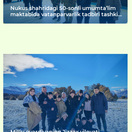
Nukus shahridagi 50-sonli umumta’lim
maktabida vatanparvarlik tadbiri tashkil
etildi.
Milliy gvardiyaning Jizzax viloyati