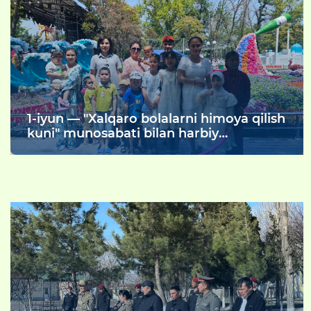
farzandlarini yozgi taʼtilini mazmunli
oʻtkazish va madaniy hordiq chiqarishini
taʼminlash maqsadida harbiy
xizmatchilar bilan ularning oila aʼzolari
ishtirokida Yozgi oromgohlarga
kuzatildi.
1-iyun — "Xalqaro bolalarni himoya qilish
kuni" munosabati bilan harbiy
xizmatchilarning farzandlari uchun
Namangan shahrida joylashgan
Zahiriddin Muhammad Bobur istirohat
bogʻiga sayohat uyushtirildi.