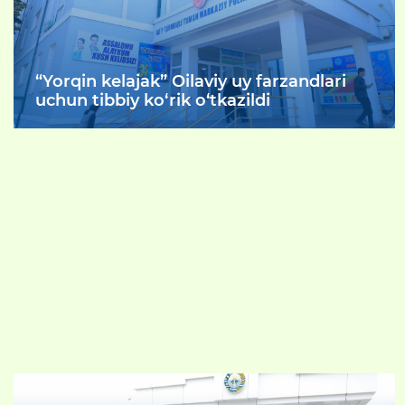
“Yorqin kelajak” Oilaviy uy farzandlari
uchun tibbiy ko‘rik o‘tkazildi