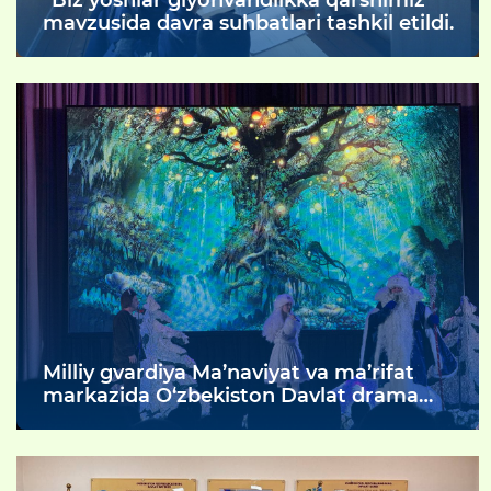
mavzusida davra suhbatlari tashkil etildi.
Milliy gvardiya Ma’naviyat va ma’rifat
markazida O‘zbekiston Davlat drama
teatri ijodkorlari tomonidan “Qorqizning
yangi yil sarguzashtlari” nomli spektakli
namoyish etildi