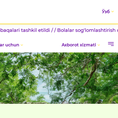
Ўзб
lashtirish oromgohida Milliy gvardiya viloyat boshqa
ar uchun
Axborot xizmati