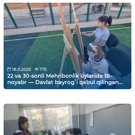
18.11.2025
775
22 va 30-sonli Mehribonlik uylarida 18-
noyabr — Davlat bayrogʻi qabul qilingan
kun munosabati bilan bir qator maʼnaviy
tadbirlar oʻtkazildi.