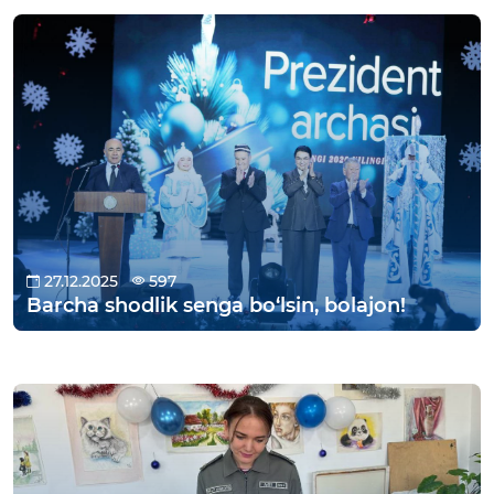
etildi
27.12.2025
597
Barcha shodlik senga bo‘lsin, bolajon!