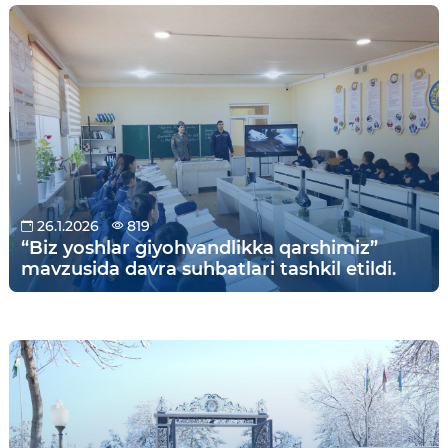
26.1.2026
819
“Biz yoshlar giyohvandlikka qarshimiz”
mavzusida davra suhbatlari tashkil etildi.