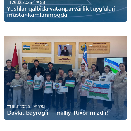
26.12.2025
581
Yoshlar qalbida vatanparvarlik tuyg‘ulari
mustahkamlanmoqda
18.11.2025
793
Davlat bayrogʻi — milliy iftixorimizdir!