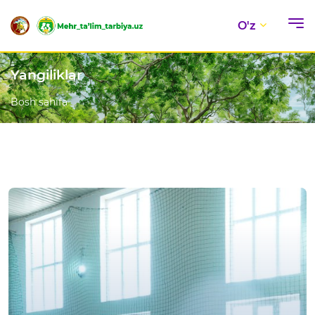
O'z
Yangiliklar
Bosh sahifa