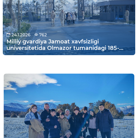
24.1.2026
762
Milliy gvardiya Jamoat xavfsizligi
universitetida Olmazor tumanidagi 185-
sonli maktab o‘quvchilari uchun Ma'naviy
yuksalish va vatanparvarlik kuni doirasida
"Ochiq eshiklar" kuni o‘tkazildi.