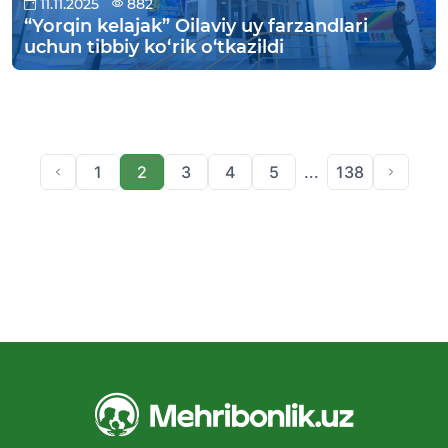
11.11.2025
882
“Yorqin kelajak” Oilaviy uy farzandlari
uchun tibbiy ko‘rik o‘tkazildi
1
2
3
4
5
...
138