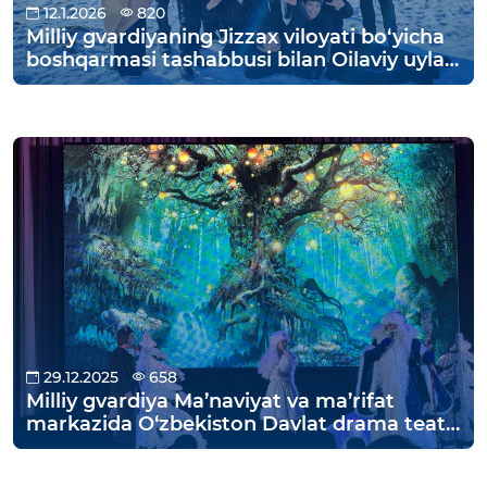
12.1.2026
820
Milliy gvardiyaning Jizzax viloyati bo‘yicha
boshqarmasi tashabbusi bilan Oilaviy uylar
farzandlari uchun dam olish kunlarini
mazmunli va foydali tashkil etish
maqsadida Zomin tog‘lariga sayohat
uyushtirildi.
29.12.2025
658
Milliy gvardiya Ma’naviyat va ma’rifat
markazida O‘zbekiston Davlat drama teatri
ijodkorlari tomonidan “Qorqizning yangi yil
sarguzashtlari” nomli spektakli namoyish