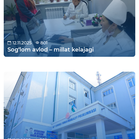
12.11.2025
801
Sog‘lom avlod – millat kelajagi