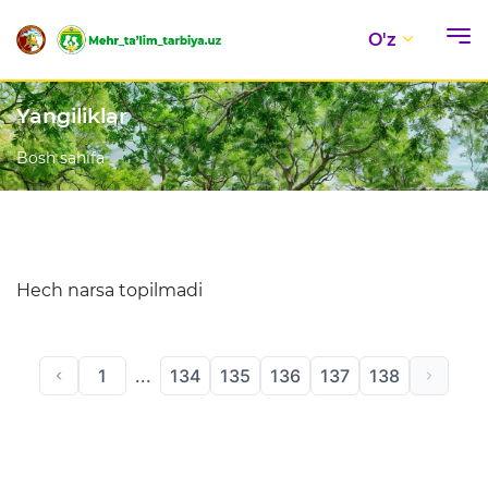
O'z
Yangiliklar
Bosh sahifa
Hech narsa topilmadi
1
...
134
135
136
137
138